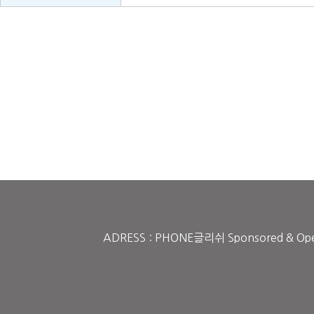
ADRESS : PHONE글리쉬 Sponsored & Operate