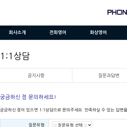
sample
회사소개
전화영어
화상영어
인사말
전화영어란
화상영어란
1:1상담
연혁
전화영어장점
화상영어장점
비전
전화영어VS학원영어
서비스이용안내
공지사항
질문과답변
전화영어선입견
프로그램설치방법
궁금하신 점 문의하세요!
궁금하신 점이 있으면 1:1상담으로 문의주세요. 만족하실 수 있는 답변
질문유형